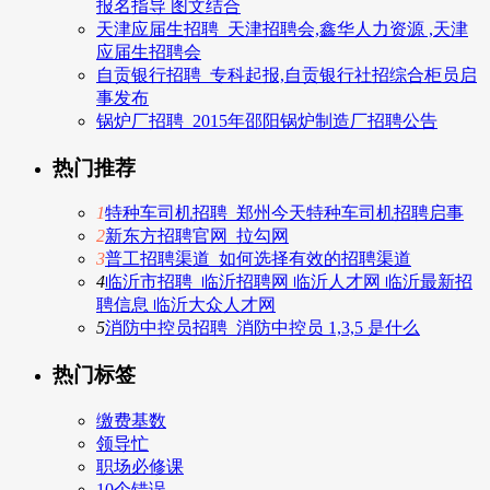
报名指导 图文结合
天津应届生招聘_天津招聘会,鑫华人力资源 ,天津
应届生招聘会
自贡银行招聘_专科起报,自贡银行社招综合柜员启
事发布
锅炉厂招聘_2015年邵阳锅炉制造厂招聘公告
热门推荐
1
特种车司机招聘_郑州今天特种车司机招聘启事
2
新东方招聘官网_拉勾网
3
普工招聘渠道_如何选择有效的招聘渠道
4
临沂市招聘_临沂招聘网 临沂人才网 临沂最新招
聘信息 临沂大众人才网
5
消防中控员招聘_消防中控员 1,3,5 是什么
热门标签
缴费基数
领导忙
职场必修课
10个错误