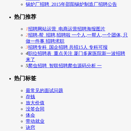
锅炉厂招聘_2015年邵阳锅炉制造厂招聘公告
热门推荐
1
招聘网站运营_电商运营招聘海报图片
2
招聘-帮_招聘,招聘啦 一个人,一帮人,一个团体, 只
做一件事 招聘求职
3
招聘专科_国企招聘 共招15人 专科可报
4
职位招聘表_重点关注 厦门多家医院新一波招聘
来了
5
爬虫招聘_智联招聘爬虫源码分析 一
热门标签
最常见的面试问题
存钱
放大价值
没签合同
体会
带动就业
诀窍