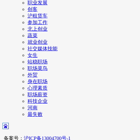
职业发展
创客
沪租赁车
参加工作
北上创业
蔬菜
就业创业
社交媒体技能
女生
站稳职场
职场菜鸟
外贸
身在职场
心理素质
职场薪资
科技企业
河南
最失败
备案号：
沪ICP备13004700号-1