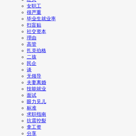
女职工
很严重
毕业生就业率
扫盲贴
社交资本
理由
高管
扎克伯格
二孩
民企
谈
无领导
夫妻离婚
技能就业
面试
眼力见儿
标准
求职指南
抗震控裂
拿工资
分享