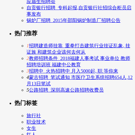
应届生招聘会
自贡银行招聘_专科起报,自贡银行社招综合柜员启
事发布
锅炉厂招聘_2015年邵阳锅炉制造厂招聘公告
热门推荐
1
招聘建造师挂靠_重拳打击建筑行业挂证乱象, 挂
证族 和建筑企业该何去何从
2
教师招聘条件_2018福建人事考试 事业单位 教师
招聘培训班 福建中公教育
3
招聘中_火热招聘中 月入5000起, 职 等你来
4
蒙古招聘_笔试通知 市医疗卫生系统招聘654人,12
月13日笔试
5
公路招聘_深圳高速公路招聘收费员
热门标签
旅行社
职业技术
女生
红人