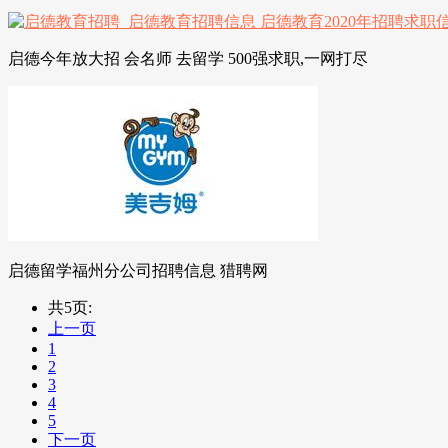
启德今年放大招 会名师 去留学 500强求职,一网打尽
启德留学福州分公司招聘信息 猎聘网
共5页:
上一页
1
2
3
4
5
下一页