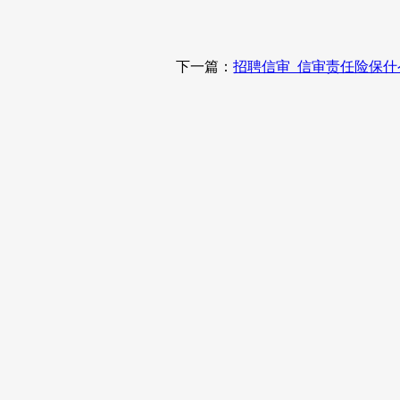
下一篇：
招聘信审_信审责任险保什