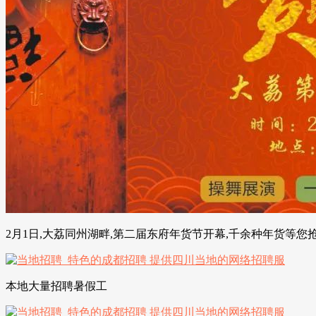
2月1日,大荔同州湖畔,第二届东府年货节开幕,千余种年货等您
本地大量招聘暑假工