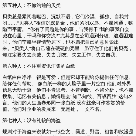
第五种人：不愿沟通的贝类
贝类总是紧闭着嘴巴、沉默不语，它们冷漠、孤独、自我封
闭……“贝类人”相信沉默是金，他们紧闭双唇、不愿沟通，狭
隘而平庸。 “你有了问题是你的事，与我何干?我的事我自会
藏在心里，干吗和你交流?”尤其是在公司遇到分歧、遭遇困难
时，他们宁愿坐视情势坏下，也不愿把自己的意见说出
来。“贝类人”将自己缩在硬硬的壳里，虽守住了他们的贝壳，
却注定要失去亲戚、失去 朋友、失去工作、失去自我。
第六种人：不注重资讯汇集的白纸
白纸白白净净，很是可爱，但是它却不能给你提供任何信息、
给你任何帮助。 像白纸一样的人脑子里一片空白.他们对外界
信息无动于衷，他们不肯思考、不肯判断、不肯分析，也不愿
搜集、记忆有关信息，懒得理会“知己知彼、百战百胜”这句名
言。他们的人生画卷形同一张白纸.没有丝毫可作鉴赏的价
值。他们对企业的发展来一无是处，一文不名。
第七种人：没有礼貌的海盗
规则对于海盗来说就如一纸空文，霸道、野蛮、粗鲁和散漫是