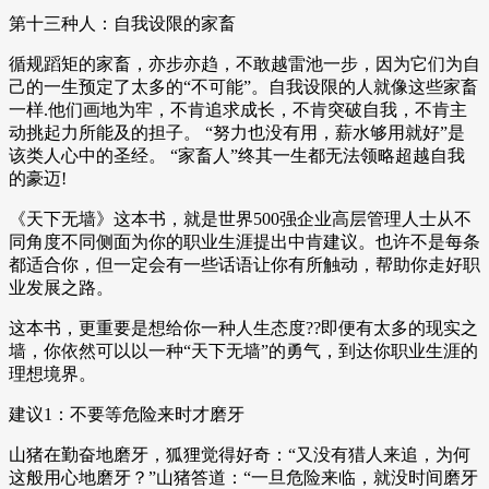
第十三种人：自我设限的家畜
循规蹈矩的家畜，亦步亦趋，不敢越雷池一步，因为它们为自
己的一生预定了太多的“不可能”。自我设限的人就像这些家畜
一样.他们画地为牢，不肯追求成长，不肯突破自我，不肯主
动挑起力所能及的担子。 “努力也没有用，薪水够用就好”是
该类人心中的圣经。 “家畜人”终其一生都无法领略超越自我
的豪迈!
《天下无墙》这本书，就是世界500强企业高层管理人士从不
同角度不同侧面为你的职业生涯提出中肯建议。也许不是每条
都适合你，但一定会有一些话语让你有所触动，帮助你走好职
业发展之路。
这本书，更重要是想给你一种人生态度??即便有太多的现实之
墙，你依然可以以一种“天下无墙”的勇气，到达你职业生涯的
理想境界。
建议1：不要等危险来时才磨牙
山猪在勤奋地磨牙，狐狸觉得好奇：“又没有猎人来追，为何
这般用心地磨牙？”山猪答道：“一旦危险来临，就没时间磨牙