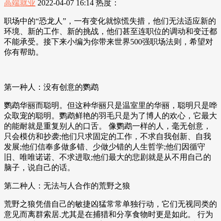
高端就业
2022-04-07 16:14
热度：
职场中的“恐龙人”，一有变化就惊慌失措，他们无法适应新的
环境、新的工作、新的挑战，他们甚至连职位的调动和变迁都
不能承受。接下来小编为你带来世界500强职场法则，希望对
你有帮助。
第一种人：没有创意的鹦鹉
鹦鹉华丽而聪明。但这种华丽只是温室里的华丽，聪明只是哗
众取宠的聪明。鹦鹉鲜艳的羽毛只是为了博人的欢心，它最大
的能耐就是重复别人的口舌。 像鹦鹉一样的人，毫无创意，
只会模仿和抄袭;他们只求固定的工作，不求自我创新、自我
发展;他们信奉多做多错、少做少错的人生哲学;他们因循守
旧、唯唯诺诺、不求进取;他们最大的悲剧就是从不用自己的
脑子，说自己的话。
第二种人：无法与人合作的荒野之狼
荒野之狼凭借自己的敏捷凶猛常常单独行动，它们无视同类的
意见而离群索居.尤其是在捕猎和分享食物时更是如此。 行为