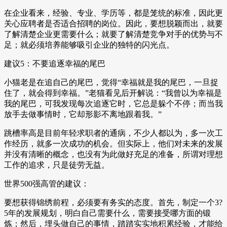
在企业看来，经验、专业、学历等，都是笼统的标准，因此更
关心应聘者是否适合招聘的岗位。因此，要想脱颖而出，就要
了解清楚企业更需要什么；就要了解清楚竞争对手的优势与不
足；就必须培养能够吸引企业的独特的闪光点。
建议5：不要追逐幸福的尾巴
小猫老是在追自己的尾巴，觉得“幸福就是我的尾巴，一旦捉
住了，就会得到幸福。”老猫看见后开解说：“我曾以为幸福是
我的尾巴，可我发现每次追逐它时，它总是躲个不停；而当我
放手去做事情时，它却形影不离地跟着我。”
跳槽率高是目前年轻求职者的通病，不少人都以为，多一次工
作经历，就多一次成功的机会。但实际上，他们对未来的发展
并没有清晰的概念，也没有为此做好充足的准备，所谓对理想
工作的追求，只是徒劳无益。
世界500强高管的建议：
要想获得锦绣前程，必须要有务实的态度。首先，制定一个3?
5年的发展规划，明白自己需要什么，需要接受哪方面的锻
炼；然后，埋头做自己的事情，踏踏实实地积累经验，才能给