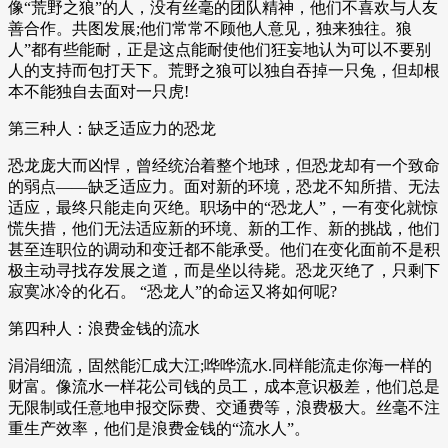
像“荒野之狼”的人，没有丝毫的团队精神，他们不喜欢与人友
善合作。共图发展;他们常常不顾他人意见，独来独往。狼
人”都有些能耐，正是这点能耐使他们狂妄地认为可以不要别
人的支持而包打天下。荒野之狼可以独自吞掉一只兔，但却根
本不能独自去面对一只虎!
第三种人：缺乏适应力的恐龙
恐龙庞大而凶悍，曾经统治着整个地球，但恐龙却有一个致命
的弱点——缺乏适应力。面对新的环境，恐龙不知所措、无法
适应，最终只能走向灭绝。职场中的“恐龙人”，一有变化就惊
慌失措，他们无法适应新的环境、新的工作、新的挑战，他们
甚至连职位的调动和变迁都不能承受。他们在变化面前不是积
极主动寻找存发展之道，而是坐以待毙。恐龙灭绝了，只剩下
寂寞冰冷的化石。 “恐龙人”的命运又将如何呢?
第四种人：浪费金钱的流水
涓涓细流，固然能汇成大江;哗哗流水.同样能流走你海一样的
财富。像流水一样花公司钱的员工，成本意识极差，他们总是
无限制或任意地申报交际费、交通费等，浪费极大。丝毫不注
重生产效率，他们是浪费金钱的“流水人”。