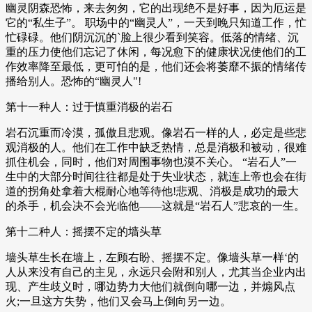
幽灵阴森恐怖，来去匆匆，它的出现绝不是好事，因为厄运是
它的“私生子”。 职场中的“幽灵人”，一天到晚只知道工作，忙
忙碌碌。他们阴沉沉的`脸上很少看到笑容。低落的情绪、沉
重的压力使他们忘记了休闲，每况愈下的健康状况使他们的工
作效率降至最低，更可怕的是，他们还会将萎靡不振的情绪传
播给别人。恐怖的“幽灵人"!
第十一种人：过于慎重消极的岩石
岩石沉重而冷漠，孤傲且悲观。像岩石一样的人，必定是些悲
观消极的人。他们在工作中缺乏热情，总是消极和被动，很难
抓住机会，同时，他们对周围事物也漠不关心。 “岩石人”一
生中的大部分时间往往都是处于失业状态，就连上帝也会在街
道的拐角处拿着大棍耐心地等待他!悲观、消极是成功的最大
的杀手，机会决不会光临他——这就是“岩石人”悲哀的一生。
第十二种人：摇摆不定的墙头草
墙头草生长在墙上，左顾右盼、摇摆不定。像墙头草一样‘的
人从来没有自己的主见，永远只会附和别人，尤其当企业内出
现、产生歧义时，哪边势力大他们就倒向哪一边，并煽风点
火;一旦这方失势，他们又会马上倒向另一边。