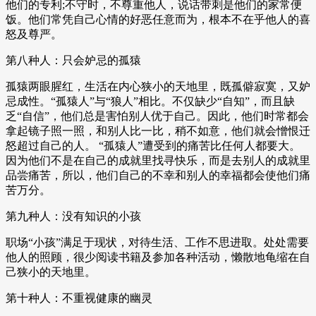
他们的专利;不守时，不尊重他人，说话带刺是他们的家常便
饭。他们常凭自己心情的好恶任意而为，根本不在乎他人的喜
怒及尊严。
第八种人：只会妒忌的孤猿
孤猿两眼腥红，生活在内心狭小的天地里，既孤僻寂寞，又妒
忌成性。“孤猿人”与“狼人”相比。不仅缺少“自知”，而且缺
乏“自信”，他们总是害怕别人优于自己。因此，他们时常都会
拿起镜子照一照，和别人比一比，稍不如意，他们就会憎恨迁
怒超过自己的人。 “孤猿人”遭受到的痛苦比任何人都要大。
因为他们不是在自己的成就里找寻快乐，而是去别人的成就里
品尝痛苦，所以，他们自己的不幸和别人的幸福都会使他们痛
苦万分。
第九种人：没有知识的小孩
职场“小孩”满足于现状，对待生活、工作不思进取。处处需要
他人的照顾，很少阅读书籍及参加各种活动，懒散地龟缩在自
己狭小的天地里。
第十种人：不重视健康的幽灵