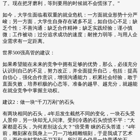
了。现在把牙磨利，等到要用的时候就不会慌张了。”
如今，大学生面临着双重的就业危机：一方面就业形势十分严
峻；另一方面，大学生自身存在诸多不足，如自信心不足；缺
乏个性；不善沟通；缺乏合作精神；缺乏实践经验；谨小慎
微；工作被动；过分追求成功的速度；耐挫力弱等，与用人企
业需求有一定距离。
世界500强高管的建议：
如果希望能在未来的竞争中拥有足够的优势，那么，必须充分
认识到自己的不足，努力改正，并全面提升自己，包括：提高
自信心，强化合作意识，增强沟通能力，积累社会经验，敢于
直面失败，培养积极的心态等。准备的越早、越充分，就越能
在就业竞争中掌握主动权。
建议2：做一块“千刀万剐”的石头
有两块相同的石头，4年后发生截然不同的变化，一块石头受
人景仰，另一块却无人问津。受到冷遇的石头愤愤不平：“大
家都是石头，为何差别这么大？”倍受青 睐的石头答道：“4年
前，雕刻家在我身上一刀一刀地精雕细刻，于是我成了艺术
品；而你当时害怕千刀万剐，所以至今仍是一块普通的石