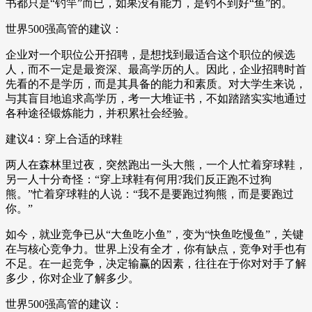
书都只是“钓竿”而已，如果没有能力，是钓不到好“鱼”的。
世界500强高管的建议：
企业对一个职位公开招聘，是想找到最适合这个职位的候选
人，而不一定是最资深、最高学历的人。因此，企业招聘时首
先看的不是学历，而是其具备的能力和素质。对大学生来说，
与其盲目地追求高学历，考一大堆证书，不如踏踏实实地通过
各种途径锻炼能力，并积累社会经验。
建议4：穿上合适的球鞋
两人在森林里过夜，突然跑出一头大熊，一个人忙着穿球鞋，
另一人十分奇怪：“穿上球鞋有何用?我们反正跑不过狗
熊。”忙着穿球鞋的人说：“我不是要跑过狗熊，而是要跑过
你。”
如今，就业竞争已从“大鱼吃小鱼”，变为“快鱼吃慢鱼”，关键
在与核心竞争力。世界上没有全才，你有缺点，竞争对手也有
不足。在一起竞争，决定输赢的因素，往往在于你对对手了解
多少，你对企业了解多少。
世界500强高管的建议：