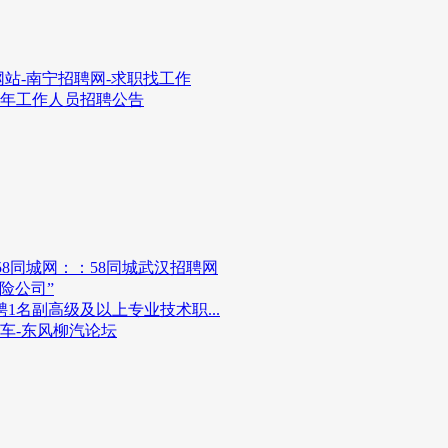
站-南宁招聘网-求职找工作
4年工作人员招聘公告
58同城网：：58同城武汉招聘网
险公司”
1名副高级及以上专业技术职...
车-东风柳汽论坛