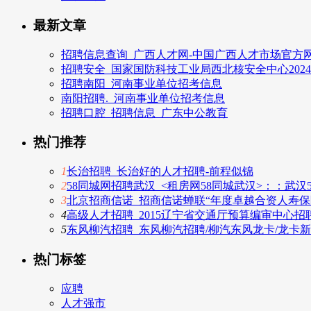
最新文章
招聘信息查询_广西人才网-中国广西人才市场官方网
招聘安全_国家国防科技工业局西北核安全中心202
招聘南阳_河南事业单位招考信息
南阳招聘._河南事业单位招考信息
招聘口腔_招聘信息_广东中公教育
热门推荐
1
长治招聘_长治好的人才招聘-前程似锦
2
58同城网招聘武汉_<租房网58同城武汉>：：武汉
3
北京招商信诺_招商信诺蝉联“年度卓越合资人寿保
4
高级人才招聘_2015辽宁省交通厅预算编审中心招聘
5
东风柳汽招聘_东风柳汽招聘/柳汽东风龙卡/龙卡新
热门标签
应聘
人才强市