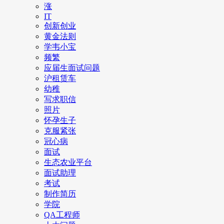
涨
IT
创新创业
黄金法则
学韦小宝
频繁
应届生面试问题
沪租赁车
幼稚
写求职信
照片
怀孕生子
克服紧张
冠心病
面试
生态农业平台
面试助理
考试
制作简历
学院
QA工程师