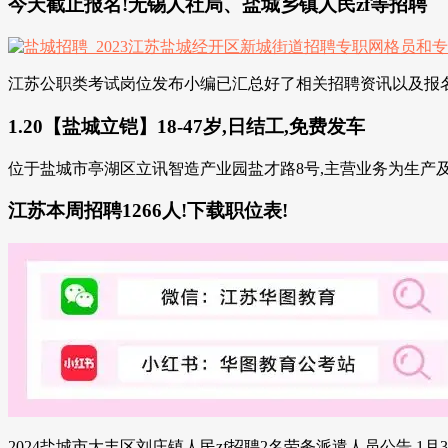
今天截止报名!无锡人社局、盐城乡镇人民zf等招聘
江苏公职类考试岗位发布小编已汇总好了相关招聘资讯以及报名信息快进
1.20【盐城立铠】18-47岁,日结工,免费发车
位于盐城市亭湖区立讯智造产业园盐才路8号,主营业务为生产及销售应用
江苏本周招聘1266人!下载职位表!
2024盐城市大丰区刘庄镇人民zf招聘2名劳务派遣人员公告 1月3日-