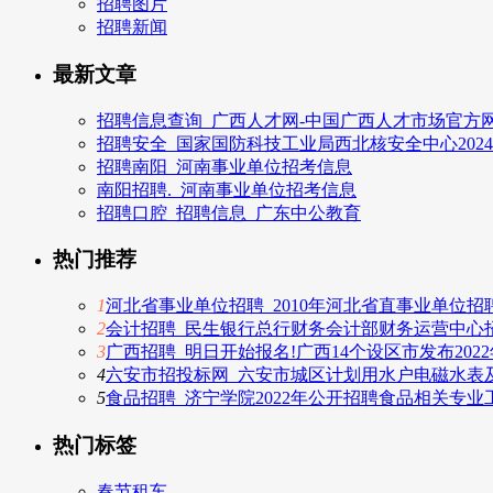
招聘图片
招聘新闻
最新文章
招聘信息查询_广西人才网-中国广西人才市场官方网
招聘安全_国家国防科技工业局西北核安全中心202
招聘南阳_河南事业单位招考信息
南阳招聘._河南事业单位招考信息
招聘口腔_招聘信息_广东中公教育
热门推荐
1
河北省事业单位招聘_2010年河北省直事业单位招
2
会计招聘_民生银行总行财务会计部财务运营中心
3
广西招聘_明日开始报名!广西14个设区市发布20
4
六安市招投标网_六安市城区计划用水户电磁水表
5
食品招聘_济宁学院2022年公开招聘食品相关专业
热门标签
春节租车