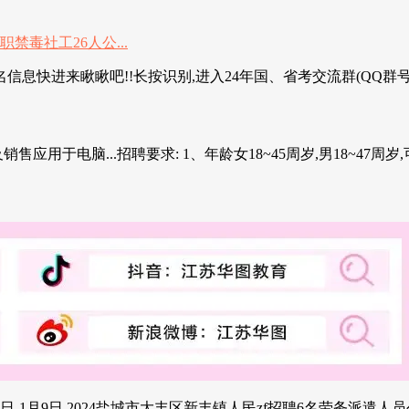
来瞅瞅吧!!长按识别,进入24年国、省考交流群(QQ群号:3295
于电脑...招聘要求: 1、年龄女18~45周岁,男18~47周岁,可
1月9日 2024盐城市大丰区新丰镇人民zf招聘6名劳务派遣人员公告 1月