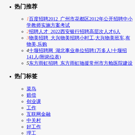
热门推荐
1
百度招聘2012_广州市花都区2012年公开招聘中小
学教师实施方案考试
2
招聘人才_2022西安银行招聘高层次人才6人
3
物美招聘_大兴物美招聘小时工,大兴物美班车,有
物美,乐购
4
十堰招聘网_湖北事业单位招聘1万多人!十堰招
141人(附岗位表)
5
东方雨虹招聘_东方雨虹驰援常州市方舱医院建设
热门标签
菜鸟
赔偿
创业课
工作
互联网金融
中关村
好工作
理工