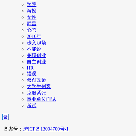
学院
海投
女性
武昌
心态
2016年
步入职场
不能说
兼职创业
自主创业
HR
错误
双创政策
大学生创客
克服紧张
事业单位面试
考试
备案号：
沪ICP备13004700号-1